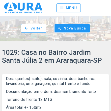
menu
MENU
arrow_back
search
Voltar
Nova Busca
1029: Casa no Bairro Jardim
Santa Júlia 2 em Araraquara-SP
Dois quartos( suite), sala, cozinha, dois banheiros,
lavanderia, uma garagem, quintal frente e fundo
Documentação em ordem, desmembramento feito
Terreno de frente 12 MTS
Área total +- 150m2