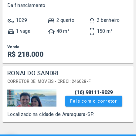
Da financiamento
vpn_key
bed
shower
1029
2 quarto
2 banheiro
directions_car
other_houses
screenshot_frame
1 vaga
48 m²
150 m²
Venda
R$ 218.000
RONALDO SANDRI
CORRETOR DE IMÓVEIS - CRECI: 246028-F
(16) 98111-9029
Fale com o corretor
Localizado na cidade de Araraquara-SP.