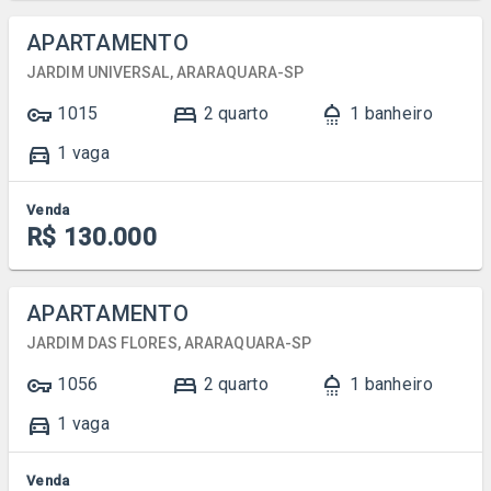
APARTAMENTO
JARDIM UNIVERSAL, ARARAQUARA-SP
vpn_key
bed
shower
1015
2 quarto
1 banheiro
directions_car
1 vaga
Venda
R$ 130.000
APARTAMENTO
JARDIM DAS FLORES, ARARAQUARA-SP
vpn_key
bed
shower
1056
2 quarto
1 banheiro
directions_car
1 vaga
Venda