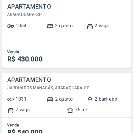
APARTAMENTO
ARARAQUARA-SP
vpn_key
bed
directions_car
1054
3 quarto
2 vaga
Venda
R$ 430.000
APARTAMENTO
JARDIM DOS MANACÁS, ARARAQUARA-SP
vpn_key
bed
shower
1031
2 quarto
2 banheiro
directions_car
other_houses
2 vaga
75 m²
Venda
R$ 540.000