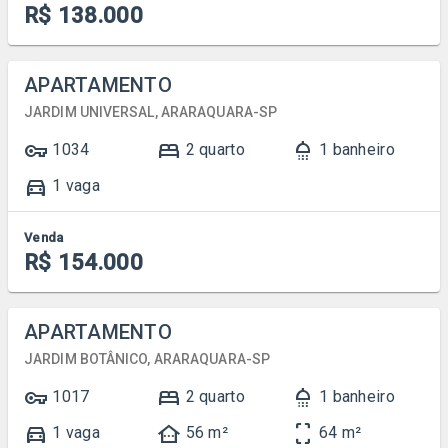
R$ 138.000
APARTAMENTO
JARDIM UNIVERSAL, ARARAQUARA-SP
vpn_key
bed
shower
1034
2 quarto
1 banheiro
directions_car
1 vaga
Venda
R$ 154.000
APARTAMENTO
JARDIM BOTÂNICO, ARARAQUARA-SP
vpn_key
bed
shower
1017
2 quarto
1 banheiro
directions_car
other_houses
screenshot_frame
1 vaga
56 m²
64 m²