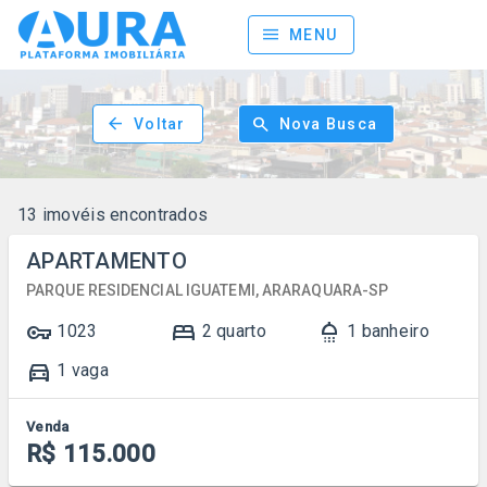
menu
MENU
arrow_back
search
Voltar
Nova Busca
13 imovéis encontrados
APARTAMENTO
PARQUE RESIDENCIAL IGUATEMI, ARARAQUARA-SP
vpn_key
bed
shower
1023
2 quarto
1 banheiro
directions_car
1 vaga
Venda
R$ 115.000