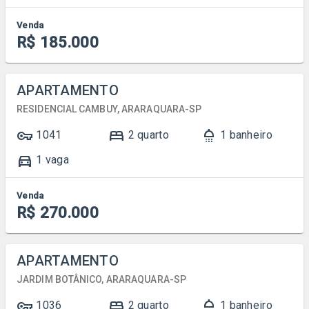
Venda
R$ 185.000
APARTAMENTO
RESIDENCIAL CAMBUY, ARARAQUARA-SP
vpn_key
bed
shower
1041
2 quarto
1 banheiro
directions_car
1 vaga
Venda
R$ 270.000
APARTAMENTO
JARDIM BOTÂNICO, ARARAQUARA-SP
vpn_key
bed
shower
1036
2 quarto
1 banheiro