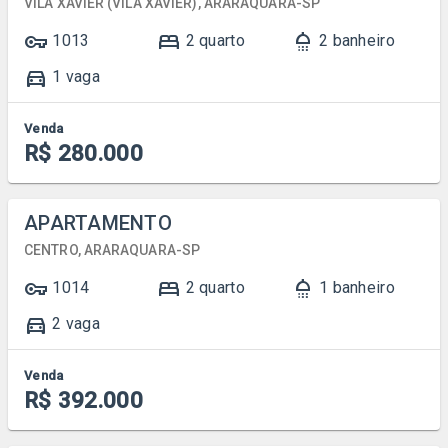
VILA XAVIER (VILA XAVIER), ARARAQUARA-SP
vpn_key
bed
shower
1013
2 quarto
2 banheiro
directions_car
1 vaga
Venda
R$ 280.000
APARTAMENTO
CENTRO, ARARAQUARA-SP
vpn_key
bed
shower
1014
2 quarto
1 banheiro
directions_car
2 vaga
Venda
R$ 392.000