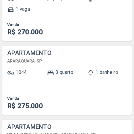
directions_car
1 vaga
Venda
R$ 270.000
APARTAMENTO
ARARAQUARA-SP
vpn_key
bed
shower
1044
3 quarto
1 banheiro
Venda
R$ 275.000
APARTAMENTO